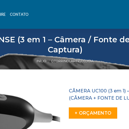
BRE
CONTATO
SE (3 em 1 – Câmera / Fonte de
Captura)
INÍCIO
OTORRINOLARINGOLOGIA
/
CÂMERA UC100 (3 em 1) –
(CÂMERA + FONTE DE L
Adicionar
na lista
de
+ ORÇAMENTO
desejos.