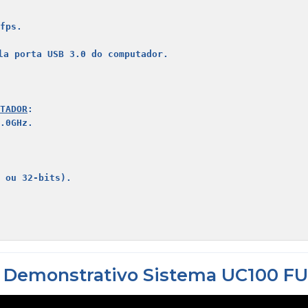
fps.
la porta USB 3.0 do computador. 

TADOR
: 
.0GHz.
 ou 32-bits).
 Demonstrativo Sistema UC100 F